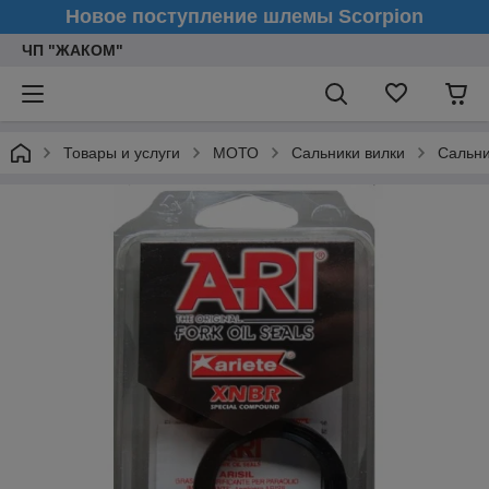
Новое поступление шлемы Scorpion
ЧП "ЖАКОМ"
Товары и услуги
МОТО
Сальники вилки
Сальни