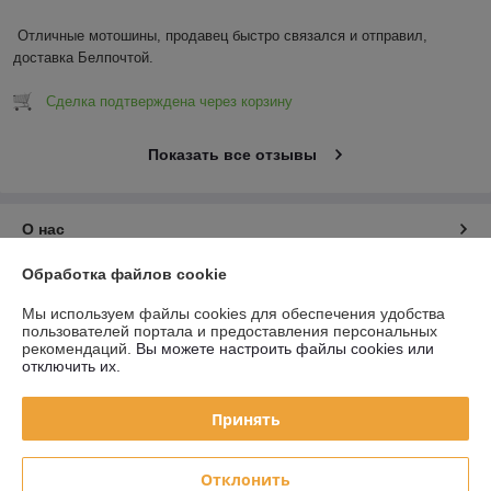
Отличные мотошины, продавец быстро связался и отправил, 
доставка Белпочтой.
Сделка подтверждена через корзину
Показать все отзывы
О нас
Обработка файлов cookie
Контакты
Мы используем файлы cookies для обеспечения удобства
пользователей портала и предоставления персональных
Доставка и оплата
рекомендаций.
Вы можете настроить файлы cookies или
отключить их.
График работы
Принять
Полная версия сайта
Отклонить
Политика обработки cookies