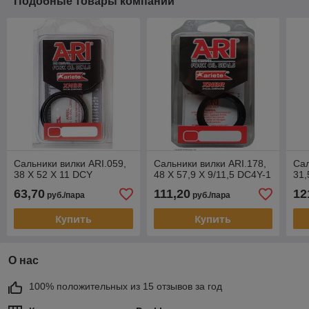
Подобные товары компании
Сальники вилки ARI.059,
Сальники вилки ARI.178,
Сал
38 X 52 X 11 DCY
48 X 57,9 X 9/11,5 DC4Y-1
31,
63,70
111,20
12
руб./пара
руб./пара
Купить
Купить
О нас
100% положительных из 15 отзывов за год