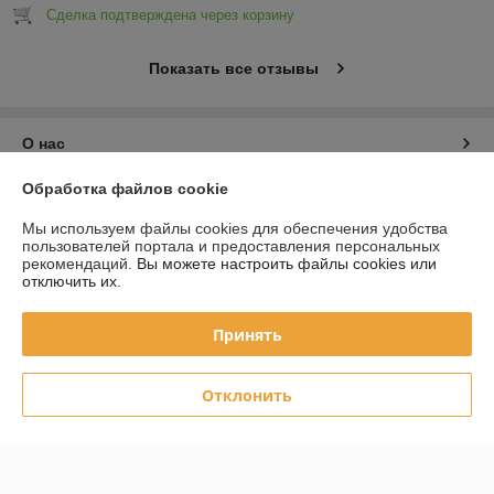
Сделка подтверждена через корзину
Показать все отзывы
О нас
Обработка файлов cookie
Контакты
Мы используем файлы cookies для обеспечения удобства
пользователей портала и предоставления персональных
Доставка и оплата
рекомендаций.
Вы можете настроить файлы cookies или
отключить их.
График работы
Принять
Полная версия сайта
Отклонить
Политика обработки cookies
Сайт создан на платформе Deal.by