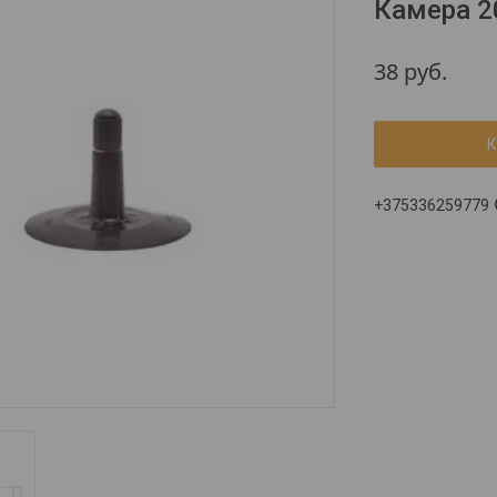
Камера 2
38
руб.
К
+375336259779