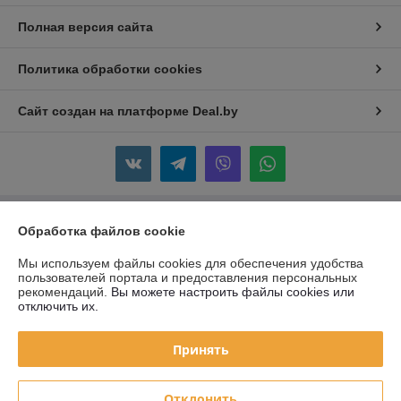
Полная версия сайта
Политика обработки cookies
Сайт создан на платформе Deal.by
Обработка файлов cookie
Информация для покупателя
Юридическое лицо:
Частное Предприятие "ЖАКОМ"
Мы используем файлы cookies для обеспечения удобства
220088 г. Минск, ул. Смоленская 10A, пом.2
пользователей портала и предоставления персональных
рекомендаций.
Вы можете настроить файлы cookies или
Регистрационный номер ЕГР: 690755458
отключить их.
УНП: 690755458
Принять
Регистрационный орган: Слуцкий райисполком
Дата регистрации компании: 05.10.2009
Отклонить