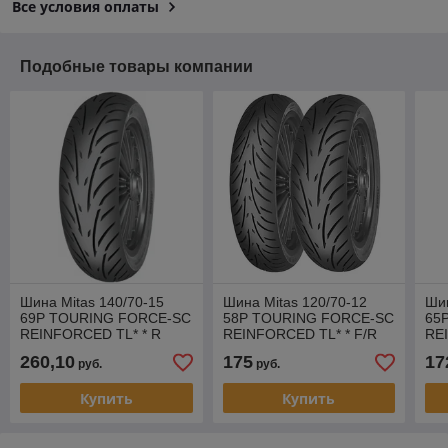
Все условия оплаты
Подобные товары компании
Шина Mitas 140/70-15
Шина Mitas 120/70-12
Шин
69P TOURING FORCE-SC
58P TOURING FORCE-SC
65
REINFORCED TL* * R
REINFORCED TL* * F/R
RE
260,10
175
17
руб.
руб.
Купить
Купить