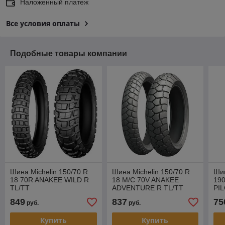
Наложенный платеж
Все условия оплаты
Подобные товары компании
Шина Michelin 150/70 R
Шина Michelin 150/70 R
Шин
18 70R ANAKEE WILD R
18 M/C 70V ANAKEE
19
TL/TT
ADVENTURE R TL/TT
PI
849
837
75
руб.
руб.
Купить
Купить