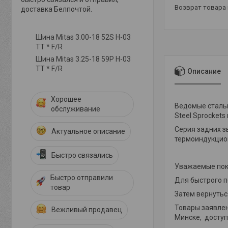
возврат товара
доставка Белпочтой.
Шина Mitas 3.00-18 52S H-03
TT * F/R
Шина Mitas 3.25-18 59P H-03
TT * F/R
Описание
Хорошее
Ведомые стальн
обслуживание
Steel Sprocket
Серия задних з
Актуальное описание
термоиндукцион
Быстро связались
Уважаемые пок
Быстро отправили
Для быстрого 
товар
Затем вернуться
Товары заявлен
Вежливый продавец
Минске, доступ