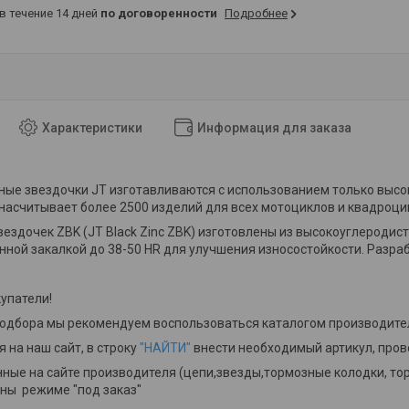
 в течение 14 дней
по договоренности
Подробнее
Характеристики
Информация для заказа
ые звездочки JT изготавливаются с использованием только высок
s насчитывает более 2500 изделий для всех мотоциклов и квадроци
вездочек ZBK (JT Black Zinc ZBK) изготовлены из высокоуглероди
ной закалкой до 38-50 HR для улучшения износостойкости. Разра
упатели!
подбора мы рекомендуем воспользоваться каталогом производит
 на наш сайт, в строку
"НАЙТИ"
внести необходимый артикул, пров
ные на сайте производителя (цепи,звезды,тормозные колодки, тор
ны режиме "под заказ"