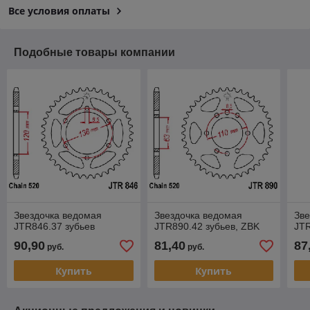
Все условия оплаты
Подобные товары компании
Звездочка ведомая
Звездочка ведомая
Зве
JTR846.37 зубьев
JTR890.42 зубьев, ZBK
JTR
90,90
81,40
87
руб.
руб.
Купить
Купить