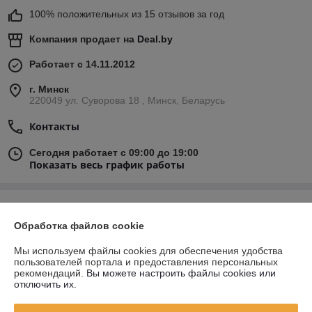
100% положительных из 15 отзывов за год
Компания продает на
Deal.by
Работает с 14.11.2012
г. Минск
220049 ул. Суворова 18 , Минск, Беларусь
Контакты
Сегодня работает с 09:00 до 19:00
Показать весь график работы
Отзывы о магазине
Обработка файлов cookie
329 отзывов за всё время
Мы используем файлы cookies для обеспечения удобства
пользователей портала и предоставления персональных
Андрей
20.07.2026
рекомендаций.
Вы можете настроить файлы cookies или
отключить их.
Отлично