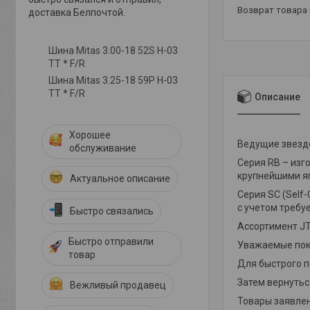
возврат товара
доставка Белпочтой.
Шина Mitas 3.00-18 52S H-03
TT * F/R
Шина Mitas 3.25-18 59P H-03
TT * F/R
Описание
Хорошее
Ведущие звездо
обслуживание
Серия RB – изг
крупнейшими яп
Актуальное описание
Серия SC (Self
с учетом треб
Быстро связались
Ассортимент JT
Быстро отправили
Уважаемые пок
товар
Для быстрого 
Затем вернуться
Вежливый продавец
Товары заявлен