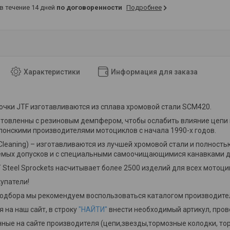
 в течение 14 дней
по договоренности
Подробнее
Характеристики
Информация для заказа
чки JTF изготавливаются из сплава хромовой стали SCM420.
отовленны с резиновым демпфером, чтобы ослабить влияние цепи
онскими производителями мотоциклов с начала 1990-х годов.
-Cleaning) – изготавливаются из лучшей хромовой стали и полно
уемых допусков и с специальными самоочищающимися канавками д
 Steel Sprockets насчитывает более 2500 изделий для всех мотоци
упатели!
подбора мы рекомендуем воспользоваться каталогом производит
 на наш сайт, в строку
"НАЙТИ"
внести необходимый артикул, пров
ные на сайте производителя (цепи,звезды,тормозные колодки, тор