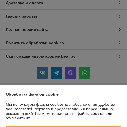
Доставка и оплата
График работы
Полная версия сайта
Политика обработки cookies
Сайт создан на платформе Deal.by
Обработка файлов cookie
Информация для покупателя
Юридическое лицо:
Частное Предприятие "ЖАКОМ"
Мы используем файлы cookies для обеспечения удобства
220088 г. Минск, ул. Смоленская 10A, пом.2
пользователей портала и предоставления персональных
рекомендаций.
Вы можете настроить файлы cookies или
Регистрационный номер ЕГР: 690755458
отключить их.
УНП: 690755458