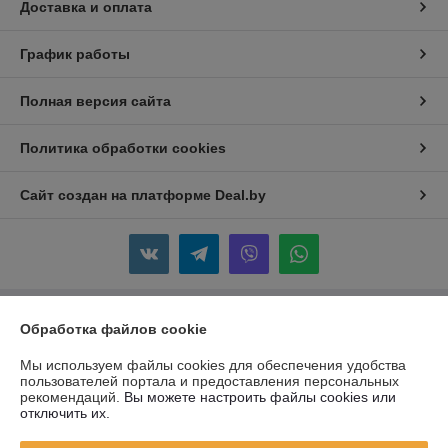
Доставка и оплата
График работы
Полная версия сайта
Политика обработки cookies
Сайт создан на платформе Deal.by
Обработка файлов cookie
Информация для покупателя
Юридическое лицо:
Частное Предприятие "ЖАКОМ"
Мы используем файлы cookies для обеспечения удобства
220088 г. Минск, ул. Смоленская 10A, пом.2
пользователей портала и предоставления персональных
рекомендаций.
Вы можете настроить файлы cookies или
Регистрационный номер ЕГР: 690755458
отключить их.
УНП: 690755458