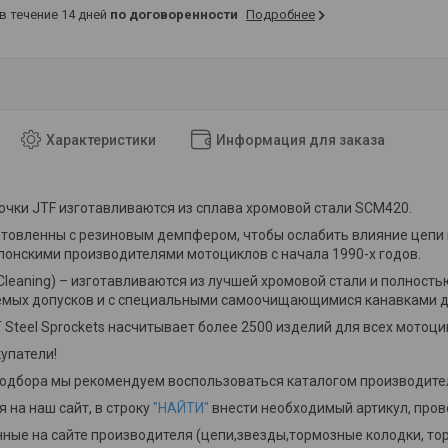
 в течение 14 дней
по договоренности
Подробнее
Характеристики
Информация для заказа
чки JTF изготавливаются из сплава хромовой стали SCM420.
отовленны с резиновым демпфером, чтобы ослабить влияние цепи
онскими производителями мотоциклов с начала 1990-х годов.
-Cleaning) – изготавливаются из лучшей хромовой стали и полно
уемых допусков и с специальными самоочищающимися канавками д
 Steel Sprockets насчитывает более 2500 изделий для всех мотоци
упатели!
подбора мы рекомендуем воспользоваться каталогом производит
 на наш сайт, в строку
"НАЙТИ"
внести необходимый артикул, пров
ные на сайте производителя (цепи,звезды,тормозные колодки, тор