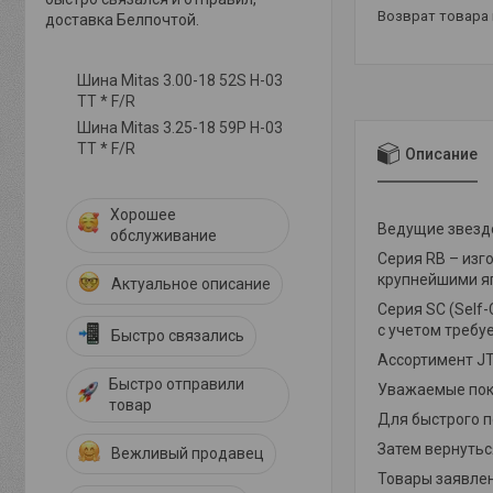
возврат товара
доставка Белпочтой.
Шина Mitas 3.00-18 52S H-03
TT * F/R
Шина Mitas 3.25-18 59P H-03
TT * F/R
Описание
Хорошее
Ведущие звездо
обслуживание
Серия RB – изг
крупнейшими яп
Актуальное описание
Серия SC (Self
с учетом треб
Быстро связались
Ассортимент JT
Быстро отправили
Уважаемые пок
товар
Для быстрого 
Затем вернуться
Вежливый продавец
Товары заявлен