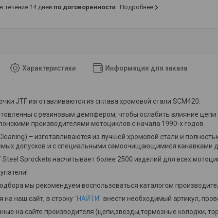
 в течение 14 дней
по договоренности
Подробнее
Характеристики
Информация для заказа
чки JTF изготавливаются из сплава хромовой стали SCM420.
отовленны с резиновым демпфером, чтобы ослабить влияние цепи
онскими производителями мотоциклов с начала 1990-х годов.
-Cleaning) – изготавливаются из лучшей хромовой стали и полно
уемых допусков и с специальными самоочищающимися канавками д
 Steel Sprockets насчитывает более 2500 изделий для всех мотоци
упатели!
подбора мы рекомендуем воспользоваться каталогом производит
 на наш сайт, в строку
"НАЙТИ"
внести необходимый артикул, пров
ные на сайте производителя (цепи,звезды,тормозные колодки, тор