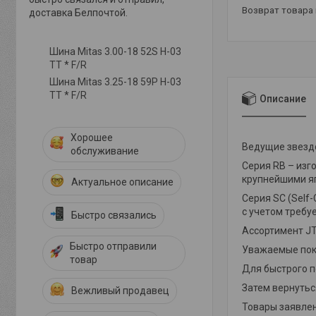
возврат товара
доставка Белпочтой.
Шина Mitas 3.00-18 52S H-03
TT * F/R
Шина Mitas 3.25-18 59P H-03
TT * F/R
Описание
Хорошее
Ведущие звездо
обслуживание
Серия RB – изг
крупнейшими яп
Актуальное описание
Серия SC (Self
с учетом треб
Быстро связались
Ассортимент JT
Быстро отправили
Уважаемые пок
товар
Для быстрого 
Затем вернуться
Вежливый продавец
Товары заявлен