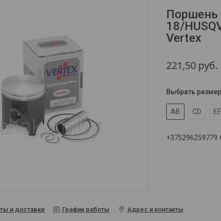
Поршень (
18/HUSQV
Vertex
221,50
руб.
Выбрать разме
AB
CD
E
+375296259779
ты и доставки
График работы
Адрес и контакты