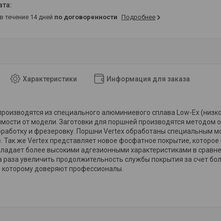
 в течение 14 дней
по договоренности
Подробнее
Характеристики
Информация для заказа
производятся из специального алюминиевого сплава Low-Ex (низк
имости от модели. Заготовки для поршней производятся методом о
работку и фрезеровку. Поршни Vertex обработаны специальным 
. Так же Vertex представляет новое фосфатное покрытие, которое 
бладает более высокими адгезионными характеристиками в сравн
а раза увеличить продолжительность службы покрытия за счет бо
о которому доверяют профессионалы.