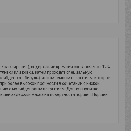
ое расширение), содержание кремния составляет от 12%
тливки или ковки, затем проходят специальную
молибденово- бисульфитным темным покрытием, которое
при более высокой прочности в сочетании с низкой
ению с молибденовым покрытием. Данная новинка
льшей задержки масла на поверхности поршня. Поршни