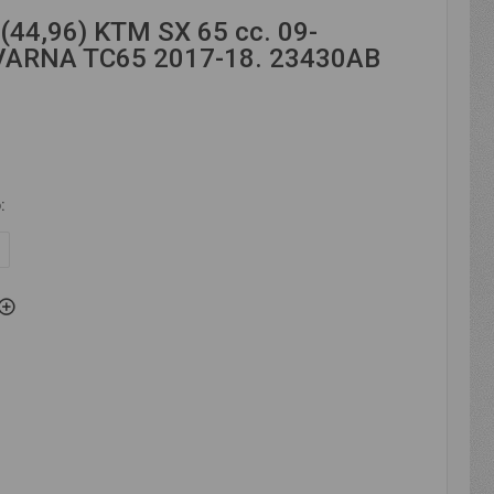
44,96) KTM SX 65 cc. 09-
ARNA TC65 2017-18. 23430AB
р
:
F