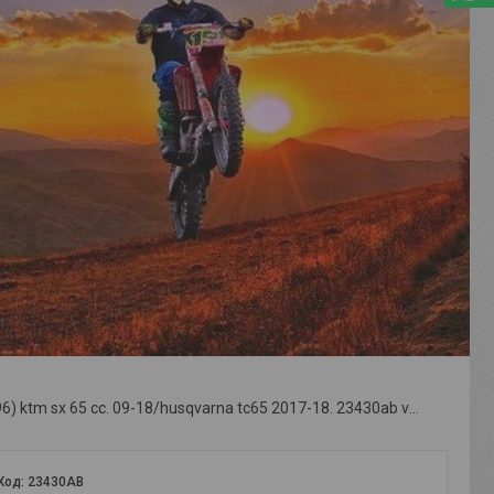
Поршень (44,96) ktm sx 65 cc. 09-18/husqvarna tc65 2017-18. 23430ab vertex
Код:
23430AB