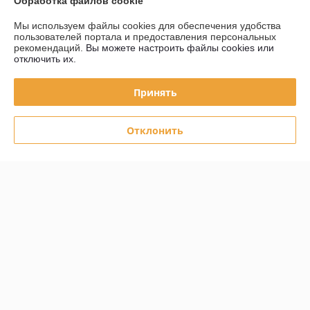
Обработка файлов cookie
Мы используем файлы cookies для обеспечения удобства
Контакты
пользователей портала и предоставления персональных
рекомендаций.
Вы можете настроить файлы cookies или
Доставка и оплата
отключить их.
График работы
Принять
Полная версия сайта
Отклонить
Политика обработки cookies
Сайт создан на платформе Deal.by
Информация для покупателя
Юридическое лицо:
Частное Предприятие "ЖАКОМ"