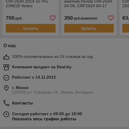
CRF250R 2014-15 Pro.
маятник Honda CRF250R
CRF
23961B Vertex
04-09, CRF250X 04-17
250
ALL BALLS 28-1127
че
700
350
63
руб.
руб./комплект
Купить
Купить
О нас
100% положительных из 15 отзывов за год
Компания продает на
Deal.by
Работает с 14.11.2012
г. Минск
220049 ул. Суворова 18 , Минск, Беларусь
Контакты
Сегодня работает с 09:00 до 19:00
Показать весь график работы