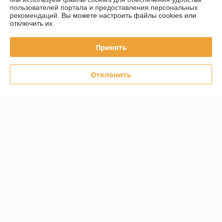
Отлично
пользователей портала и предоставления персональных
рекомендаций.
Вы можете настроить файлы cookies или
отключить их.
Отличные мотошины, продавец быстро связался и отправил, 
доставка Белпочтой.
Принять
Сделка подтверждена через корзину
Отклонить
Показать все отзывы
О нас
Контакты
Доставка и оплата
График работы
Полная версия сайта