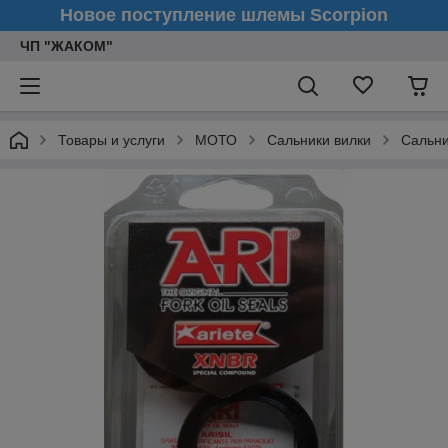
Новое поступление шлемы Scorpion
ЧП "ЖАКОМ"
Товары и услуги
МОТО
Сальники вилки
Сальни