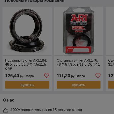
Подобные товары компании
Пыльники вилки ARI.184,
Сальники вилки ARI.178,
Сал
48 X 58,5/62,3 X 7,5/11,5
48 X 57,9 X 9/11,5 DC4Y-1
31,
CAP
126,40
111,20
12
руб./пара
руб./пара
Купить
Купить
О нас
100% положительных из 15 отзывов за год