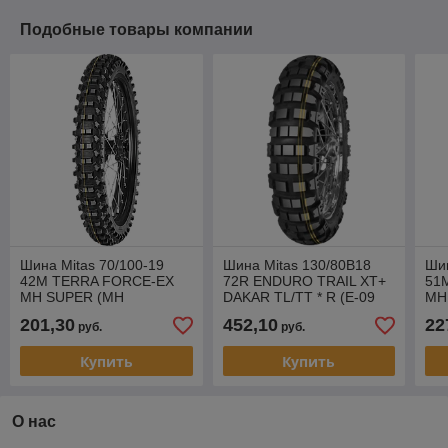
Подобные товары компании
Шина Mitas 70/100-19
Шина Mitas 130/80B18
Шин
42M TERRA FORCE-EX
72R ENDURO TRAIL XT+
51
MH SUPER (MH
DAKAR TL/TT * R (E-09
MH
TERRAIN) TT * F
DAKAR)
TER
201,30
452,10
22
руб.
руб.
Купить
Купить
О нас