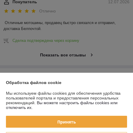
Покупатель
12.07.2026
Отлично
Отличные мотошины, продавец быстро связался и отправил, 
доставка Белпочтой.
Сделка подтверждена через корзину
Показать все отзывы
О нас
Обработка файлов cookie
Контакты
Мы используем файлы cookies для обеспечения удобства
пользователей портала и предоставления персональных
рекомендаций.
Вы можете настроить файлы cookies или
Доставка и оплата
отключить их.
График работы
Принять
Полная версия сайта