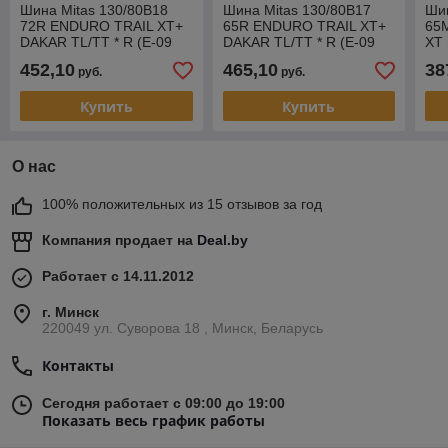
Шина Mitas 130/80B18
Шина Mitas 130/80B17
Шин
72R ENDURO TRAIL XT+
65R ENDURO TRAIL XT+
65
DAKAR TL/TT * R (E-09
DAKAR TL/TT * R (E-09
XT
DAKAR)
DAKAR)
754
452,10
465,10
38
руб.
руб.
Купить
Купить
О нас
100% положительных из 15 отзывов за год
Компания продает на
Deal.by
Работает с 14.11.2012
г. Минск
220049 ул. Суворова 18 , Минск, Беларусь
Контакты
Сегодня работает с 09:00 до 19:00
Показать весь график работы