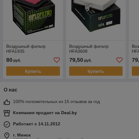
Воздушный фильтр
Воздушный фильтр
Во
HFA1935
HFA3608
HF
80
79,50
79
руб.
руб.
Купить
Купить
О нас
100% положительных из 15 отзывов за год
Компания продает на
Deal.by
Работает с 14.11.2012
г. Минск