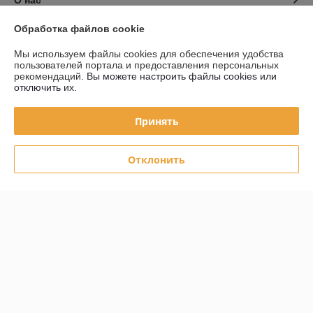
О нас
Обработка файлов cookie
Контакты
Мы используем файлы cookies для обеспечения удобства
пользователей портала и предоставления персональных
Доставка и оплата
рекомендаций.
Вы можете настроить файлы cookies или
отключить их.
График работы
Принять
Полная версия сайта
Отклонить
Политика обработки cookies
Сайт создан на платформе Deal.by
Информация для покупателя
Юридическое лицо:
Частное Предприятие "ЖАКОМ"