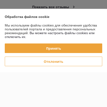
Показать все отзывы
Обработка файлов cookie
О нас
Мы используем файлы cookies для обеспечения удобства
пользователей портала и предоставления персональных
рекомендаций.
Вы можете настроить файлы cookies или
Контакты
отключить их.
Доставка и оплата
Принять
График работы
Отклонить
Полная версия сайта
Политика обработки cookies
Сайт создан на платформе Deal.by