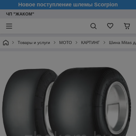
Новое поступление шлемы Scorpion
ЧП "ЖАКОМ"
Товары и услуги
МОТО
КАРТИНГ
Шина Mitas д