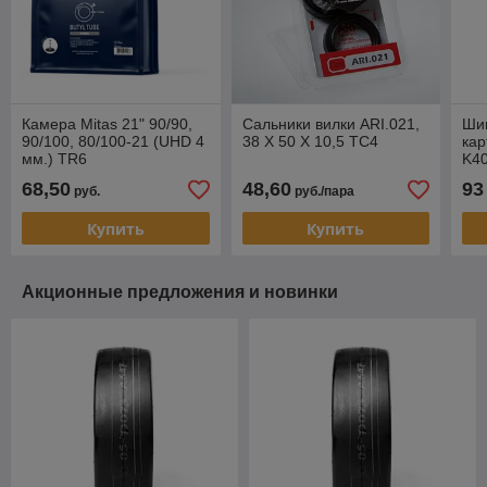
Камера Mitas 21" 90/90,
Сальники вилки ARI.021,
Ши
90/100, 80/100-21 (UHD 4
38 X 50 X 10,5 TC4
кар
мм.) TR6
K4
68,50
48,60
93
руб.
руб./пара
Купить
Купить
Акционные предложения и новинки