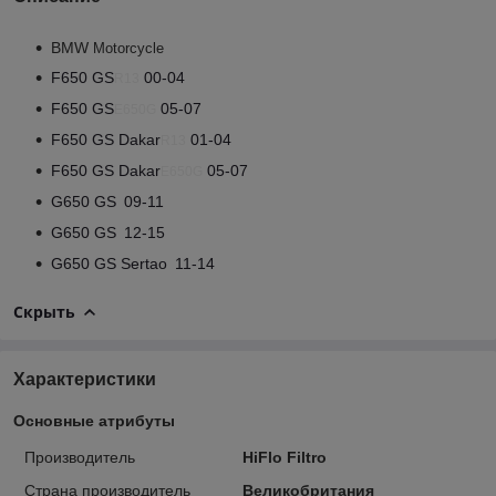
BMW
Motorcycle
F650 GS
00-04
R13
F650 GS
05-07
E650G
F650 GS Dakar
01-04
R13
F650 GS Dakar
05-07
E650G
G650 GS
09-11
G650 GS
12-15
G650 GS Sertao
11-14
Скрыть
Характеристики
Основные атрибуты
Производитель
HiFlo Filtro
Страна производитель
Великобритания