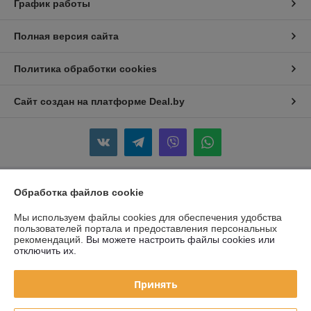
График работы
Полная версия сайта
Политика обработки cookies
Сайт создан на платформе Deal.by
Обработка файлов cookie
Информация для покупателя
Юридическое лицо:
Частное Предприятие "ЖАКОМ"
Мы используем файлы cookies для обеспечения удобства
220088 г. Минск, ул. Смоленская 10A, пом.2
пользователей портала и предоставления персональных
рекомендаций.
Вы можете настроить файлы cookies или
Регистрационный номер ЕГР: 690755458
отключить их.
УНП: 690755458
Принять
Регистрационный орган: Слуцкий райисполком