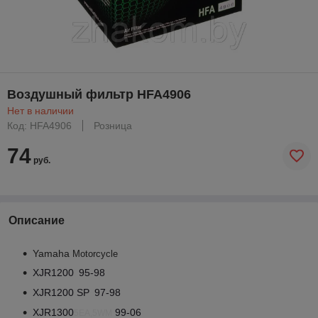
Воздушный фильтр HFA4906
Нет в наличии
Код: HFA4906
Розница
74
руб.
Описание
Yamaha
Motorcycle
XJR1200
95-98
XJR1200 SP
97-98
XJR1300
99-06
5EA,5WM