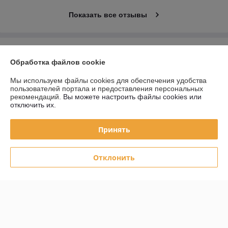
Показать все отзывы
О нас
Обработка файлов cookie
Контакты
Мы используем файлы cookies для обеспечения удобства
пользователей портала и предоставления персональных
рекомендаций.
Вы можете настроить файлы cookies или
Доставка и оплата
отключить их.
График работы
Принять
Полная версия сайта
Отклонить
Политика обработки cookies
Сайт создан на платформе Deal.by