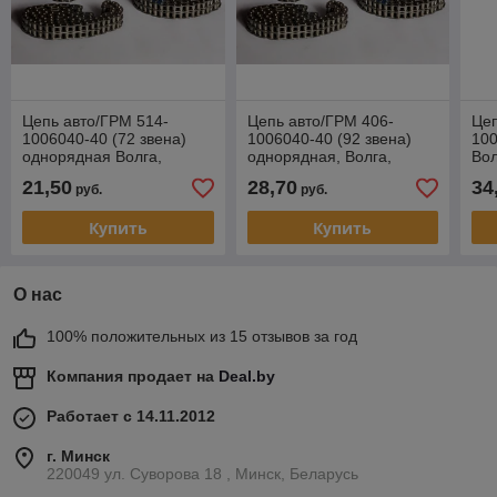
Цепь авто/ГРМ 514-
Цепь авто/ГРМ 406-
Цеп
1006040-40 (72 звена)
1006040-40 (92 звена)
100
однорядная Волга,
однорядная, Волга,
Вол
Газель, УАЗ под звездочку
Газель, УАЗ под звездочку
зве
21,50
28,70
34
руб.
руб.
(двигатель Евро-4)
(двигатель Евро-4)
Евр
Купить
Купить
О нас
100% положительных из 15 отзывов за год
Компания продает на
Deal.by
Работает с 14.11.2012
г. Минск
220049 ул. Суворова 18 , Минск, Беларусь