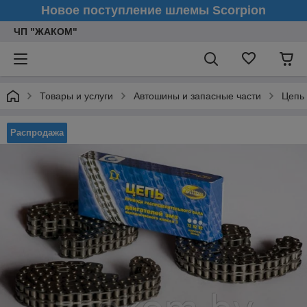
Новое поступление шлемы Scorpion
ЧП "ЖАКОМ"
Товары и услуги
Автошины и запасные части
Цепь 
Распродажа