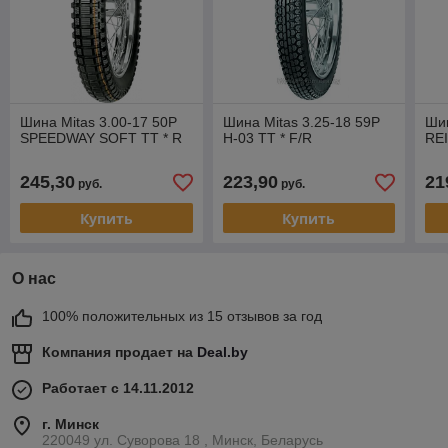
Шина Mitas 3.00-17 50P
Шина Mitas 3.25-18 59P
Шин
SPEEDWAY SOFT TT * R
H-03 TT * F/R
REI
245,30
223,90
21
руб.
руб.
Купить
Купить
О нас
100% положительных из 15 отзывов за год
Компания продает на
Deal.by
Работает с 14.11.2012
г. Минск
220049 ул. Суворова 18 , Минск, Беларусь