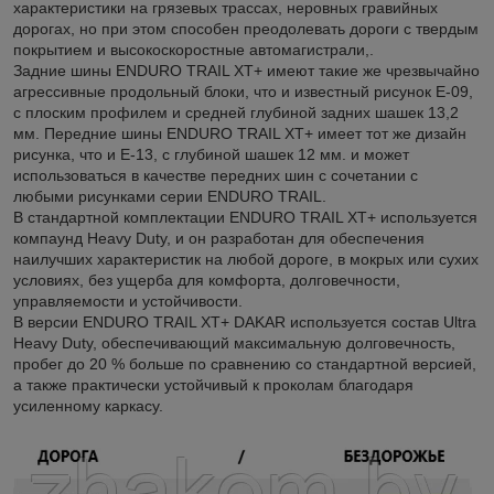
характеристики на грязевых трассах, неровных гравийных
дорогах, но при этом способен преодолевать дороги с твердым
покрытием и высокоскоростные автомагистрали,.
Задние шины ENDURO TRAIL XT+ имеют такие же чрезвычайно
агрессивные продольный блоки, что и известный рисунок E-09,
с плоским профилем и средней глубиной задних шашек 13,2
мм. Передние шины ENDURO TRAIL XT+ имеет тот же дизайн
рисунка, что и E-13, с глубиной шашек 12 мм. и может
использоваться в качестве передних шин с сочетании с
любыми рисунками серии ENDURO TRAIL.
В стандартной комплектации ENDURO TRAIL XT+ используется
компаунд Heavy Duty, и он разработан для обеспечения
наилучших характеристик на любой дороге, в мокрых или сухих
условиях, без ущерба для комфорта, долговечности,
управляемости и устойчивости.
В версии ENDURO TRAIL XT+ DAKAR используется состав Ultra
Heavy Duty, обеспечивающий максимальную долговечность,
пробег до 20 % больше по сравнению со стандартной версией,
а также практически устойчивый к проколам благодаря
усиленному каркасу.