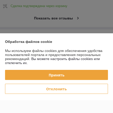
Сделка подтверждена через корзину
Показать все отзывы
О нас
Обработка файлов cookie
Контакты
Мы используем файлы cookies для обеспечения удобства
пользователей портала и предоставления персональных
рекомендаций.
Вы можете настроить файлы cookies или
Доставка и оплата
отключить их.
График работы
Принять
Полная версия сайта
Отклонить
Политика обработки cookies
Сайт создан на платформе Deal.by