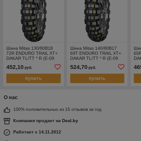
Шина Mitas 130/80B18
Шина Mitas 140/80B17
Шин
72R ENDURO TRAIL XT+
69T ENDURO TRAIL XT+
65
DAKAR TL/TT * R (E-09
DAKAR TL/TT * R (E-09
DAK
DAKAR)
DAKAR)
DA
452,10
524,70
46
руб.
руб.
Купить
Купить
О нас
100% положительных из 15 отзывов за год
Компания продает на
Deal.by
Работает с 14.11.2012