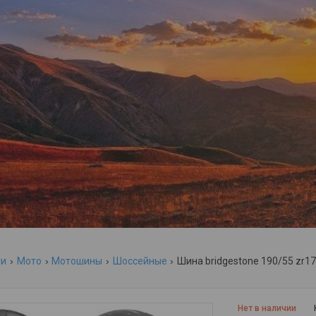
ги
Мото
Мотошины
Шоссейные
Шина bridgestone 190/55 zr17 
Нет в наличии