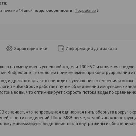
 в течение 14 дней
по договоренности
Подробнее
Характеристики
Информация для заказа
шла на смену очень успешной модели T30 EVO и является следую
шин Bridgestone. Технологии применяемые при конструировании и пр
вод и дренаж воды, что приводит к улучшению сцепления и сниж
ология Pulse Groove работает путем объединения импульсных ка
отока воды, что оптимизирует скорость потока воды по сравнению
B означает, что непрерывная одинарная нить обернута вокруг ок
ней, швов и соединений. Шина MSB легче, чем обычная конструкц
кольку минимизирует выделение тепла внутри шины и обеспечива