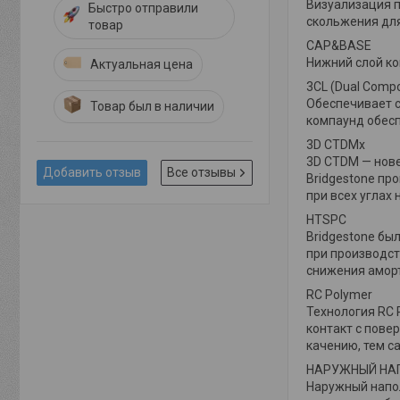
Визуализация 
Быстро отправили
скольжения для
товар
CAP&BASE
Нижний слой ко
Актуальная цена
3CL (Dual Comp
Обеспечивает с
Товар был в наличии
компаунд обесп
3D CTDMx
3D CTDM — нове
Добавить отзыв
Все отзывы
Bridgestone пр
при всех углах 
HTSPC
Bridgestone бы
при производст
снижения аморт
RC Polymer
Технология RC 
контакт с пове
качению, тем с
НАРУЖНЫЙ НА
Наружный напо