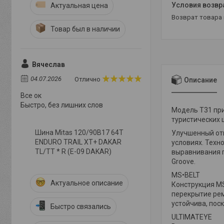
Актуальная цена
возврат товара
Товар был в наличии
Вячеслав
04.07.2026
Отлично
Описание
Все ок
Быстро, без лишних слов
Модель T31 при
туристических 
Шина Mitas 120/90B17 64T
Улучшенный от
ENDURO TRAIL XT+ DAKAR
условиях. Техн
TL/TT * R (E-09 DAKAR)
выравнивания п
Groove.
MS•BELT
Актуальное описание
Конструкция MS
перекрытие рем
устойчива, пос
Быстро связались
ULTIMATEYE