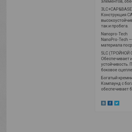
элементов, обе
3LC+CAP&BASE
Конструкция CA
высокоустойчив
так и пробега.
Nanopro-Tech
NanoPro-Tech —
материала поср
5LC (ТРОЙНОЙ 
Обеспечивает и
устойчивость. 
боковое сцепле
Богатый кремн
Компаунд с бог
обеспечивает б