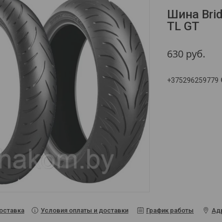
Шина Bri
TL GT
630
руб.
+375296259779
Условия оплаты и доставки
График работы
Ад
оставка