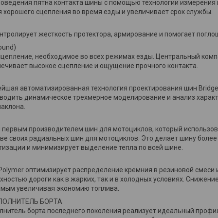
поведения пятна контакта шины с помощью технологии измерения
 хорошего сцепления во время езды и увеличивает срок службы.
нтролирует жесткость протектора, армирование и помогает погло
ound)
цепление, необходимое во всех режимах езды. Центральный ком
ечивает высокое сцепление и ощущение прочного контакта.
йшая автоматизированная технология проектирования шин Bridge
оводить динамическое трехмерное моделирование и анализ харак
наклона.
л первым производителем шин для мотоциклов, который использова
ве своих радиальных шин для мотоциклов. Это делает шину более
изации и минимизирует выделение тепла по всей шине.
Polymer оптимизирует распределение кремния в резиновой смеси 
рхностью дороги как в жарких, так и в холодных условиях. Снижен
амым увеличивая экономию топлива.
ПОЛНИТЕЛЬ БОРТА
лнитель борта последнего поколения реализует идеальный профи