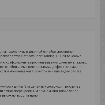
щим поколением в длинной линейке спортивно-
оизводстве Battleax Sport Touring T31 Pulse Groove
ению коэффициента проскальзывания шины во влажных
навок с небольшими центральными дефлекторами для
 с прямой канавкой. Посмотрите наше видео о Pulse
ружности шины. Эта цельная конструкция исключает
ия с многоперекрестным ремнем, она также более
ет высокую амортизацию.