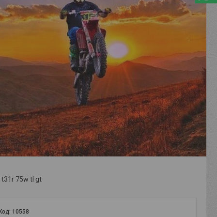
t31r 75w tl gt
Код:
10558