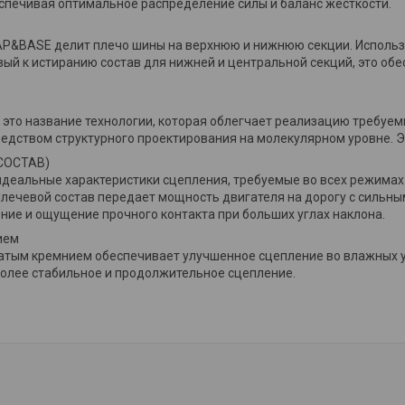
спечивая оптимальное распределение силы и баланс жесткости.
P&BASE делит плечо шины на верхнюю и нижнюю секции. Использу
ый к истиранию состав для нижней и центральной секций, это об
 это название технологии, которая облегчает реализацию требуем
едством структурного проектирования на молекулярном уровне. Э
СОСТАВ)
деальные характеристики сцепления, требуемые во всех режимах
Плечевой состав передает мощность двигателя на дорогу с сильн
ние и ощущение прочного контакта при больших углах наклона.
ием
атым кремнием обеспечивает улучшенное сцепление во влажных ус
олее стабильное и продолжительное сцепление.