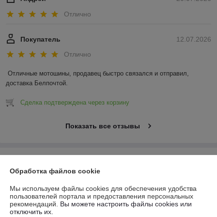
Отлично
Покупатель
12.07.2026
Отлично
Отличные мотошины, продавец быстро связался и отправил, 
доставка Белпочтой.
Сделка подтверждена через корзину
Показать все отзывы
О нас
Обработка файлов cookie
Контакты
Мы используем файлы cookies для обеспечения удобства
пользователей портала и предоставления персональных
рекомендаций.
Вы можете настроить файлы cookies или
Доставка и оплата
отключить их.