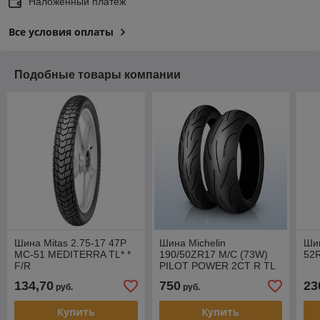
Наложенный платеж
Все условия оплаты
Подобные товары компании
Шина Mitas 2.75-17 47P
Шина Michelin
Шин
MC-51 MEDITERRA TL* *
190/50ZR17 M/C (73W)
52R
F/R
PILOT POWER 2CT R TL
134,70
750
23
руб.
руб.
Купить
Купить