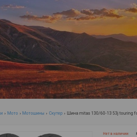
ги
Мото
Мотошины
Скутер
Шина mitas 130/60-13 53j touring for
Нет в наличии