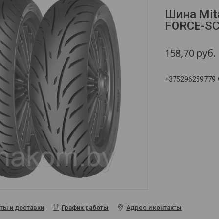
Шина Mit
FORCE-SC 
158,70
руб.
+375296259779
ты и доставки
График работы
Адрес и контакты