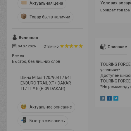
Актуальная цена
возврат товара
Товар был в наличии
Вячеслав
04.07.2026
Отлично
Описание
Все ок
Быстро, без лишних слов
TOURING FORCE-
условиях*.
Доступен широк
Шина Mitas 120/90B17 64T
TOURING FORCE-
ENDURO TRAIL XT+ DAKAR
*Не рекомендует
TL/TT * R (E-09 DAKAR)
Актуальное описание
Быстро связались