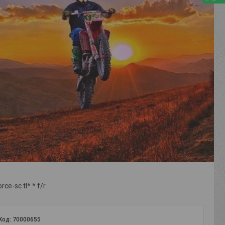
ce-sc tl* * f/r
Код:
70000655