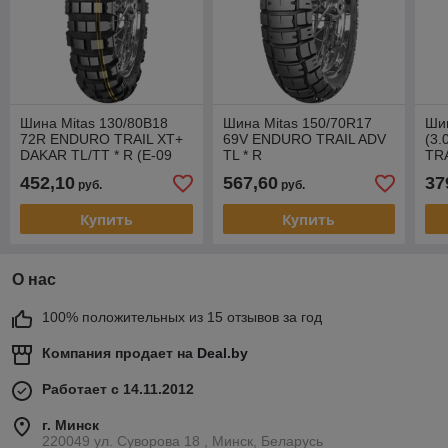
Шина Mitas 130/80B18
Шина Mitas 150/70R17
Шин
72R ENDURO TRAIL XT+
69V ENDURO TRAIL ADV
(3
DAKAR TL/TT * R (E-09
TL * R
TRA
DAKAR)
452,10
567,60
37
руб.
руб.
Купить
Купить
О нас
100% положительных из 15 отзывов за год
Компания продает на
Deal.by
Работает с 14.11.2012
г. Минск
220049 ул. Суворова 18 , Минск, Беларусь