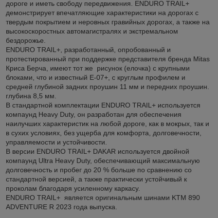
дороге и иметь свободу передвижения. ENDURO TRAIL+
демонстрирует впечатляющие характеристики на дорогах с
твердым покрытием и неровных гравийных дорогах, а также на
высокоскоростных автомагистралях и экстремальном
бездорожье.
ENDURO TRAIL+, разработанный, опробованный и
протестированный при поддержке представителя бренда Mitas
Криса Берча, имеют тот же рисунок (елочка) с крупными
блоками, что и известный E-07+, с круглым профилем и
средней глубиной задних проушин 11 мм и передних проушин.
глубина 8,5 мм.
В стандартной комплектации ENDURO TRAIL+ используется
компаунд Heavy Duty, он разработан для обеспечения
наилучших характеристик на любой дороге, как в мокрых, так и
в сухих условиях, без ущерба для комфорта, долговечности,
управляемости и устойчивости.
В версии ENDURO TRAIL+ DAKAR используется двойной
компаунд Ultra Heavy Duty, обеспечивающий максимальную
долговечность и пробег до 20 % больше по сравнению со
стандартной версией, а также практически устойчивый к
проколам благодаря усиленному каркасу.
ENDURO TRAIL+ является оригинальным шинами KTM 890
ADVENTURE R 2023 года выпуска.