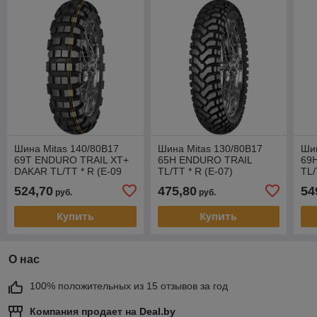
Шина Mitas 140/80B17
Шина Mitas 130/80B17
Шин
69T ENDURO TRAIL XT+
65H ENDURO TRAIL
69
DAKAR TL/TT * R (E-09
TL/TT * R (E-07)
TL/
DAKAR)
524,70
475,80
54
руб.
руб.
Купить
Купить
О нас
100% положительных из 15 отзывов за год
Компания продает на
Deal.by