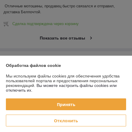
Отличные мотошины, продавец быстро связался и отправил, 
доставка Белпочтой.
Сделка подтверждена через корзину
Показать все отзывы
О нас
Обработка файлов cookie
Контакты
Мы используем файлы cookies для обеспечения удобства
пользователей портала и предоставления персональных
рекомендаций.
Вы можете настроить файлы cookies или
Доставка и оплата
отключить их.
График работы
Принять
Полная версия сайта
Отклонить
Политика обработки cookies