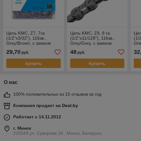
Цепь KMC, Z7, 7ск
Цепь KMC, Z9, 9 ск.
Цеп
(1/2"x3/32"), 116зв.,
(1/2"x11/128"), 116зв.,
(1/
Grey/Brown, с замком
Grey/Grey, с замком
Gre
CL573R
CL566R-NP, BOX
CL
29,70
48
32
руб.
руб.
Купить
Купить
О нас
100% положительных из 15 отзывов за год
Компания продает на
Deal.by
Работает с 14.11.2012
г. Минск
220049 ул. Суворова 18 , Минск, Беларусь