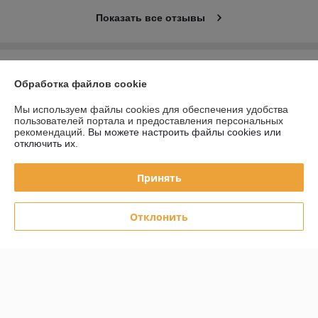
Показать все отзывы
О нас
Обработка файлов cookie
Контакты
Мы используем файлы cookies для обеспечения удобства
пользователей портала и предоставления персональных
рекомендаций.
Вы можете настроить файлы cookies или
Доставка и оплата
отключить их.
График работы
Принять
Полная версия сайта
Отклонить
Политика обработки cookies
Сайт создан на платформе Deal.by