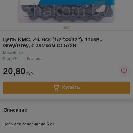
Цепь KMC, Z6, 6ск (1/2"x3/32"), 116зв.,
Grey/Grey, с замком CL573R
В наличии
Код: Z6
Розница
20,80
руб.
Купить
Описание
цепь для велосипеда 6 ск.