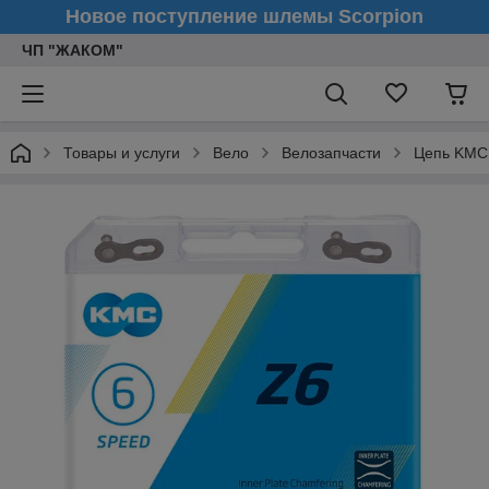
Новое поступление шлемы Scorpion
ЧП "ЖАКОМ"
Товары и услуги
Вело
Велозапчасти
Цепь KMC, 