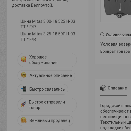
доставка Белпочтой.
Шина Mitas 3.00-18 52S H-03
TT * F/R
Шина Mitas 3.25-18 59P H-03
Условия опла
TT * F/R
возврат товара
Хорошее
обслуживание
Актуальное описание
Описание
Быстро связались
Быстро отправили
Городской шлем
товар
обеспечивают д
вентиляционных
Вежливый продавец
Текстильный щи
подкладки обе