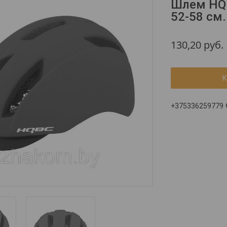
Шлем HQBC
52-58 см.
130,20
руб.
К
+375336259779