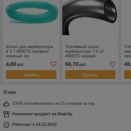
Шланг для карбюратора
Топливный шланг
То
4 X 7 ARIETE прозрач/
карбюратора 7 X 10
кар
зеленый 1м
ARIETE черный
про
10
4,80
66,70
48
руб.
руб.
Купить
Купить
О нас
100% положительных из 15 отзывов за год
Компания продает на
Deal.by
Работает с 14.11.2012