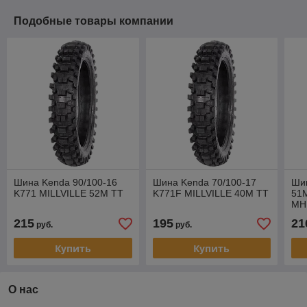
Подобные товары компании
Шина Kenda 90/100-16
Шина Kenda 70/100-17
Шин
K771 MILLVILLE 52M TT
K771F MILLVILLE 40M TT
51
MH
TER
215
195
21
руб.
руб.
Купить
Купить
О нас