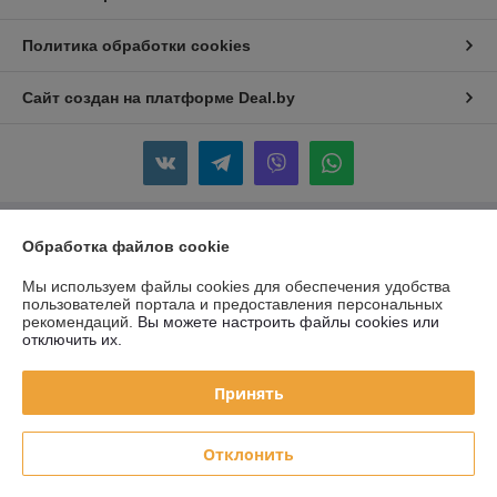
Политика обработки cookies
Сайт создан на платформе Deal.by
Обработка файлов cookie
Информация для покупателя
Юридическое лицо:
Частное Предприятие "ЖАКОМ"
Мы используем файлы cookies для обеспечения удобства
220088 г. Минск, ул. Смоленская 10A, пом.2
пользователей портала и предоставления персональных
рекомендаций.
Вы можете настроить файлы cookies или
Регистрационный номер ЕГР: 690755458
отключить их.
УНП: 690755458
Принять
Регистрационный орган: Слуцкий райисполком
Дата регистрации компании: 05.10.2009
Отклонить
Местонахождение книги жалоб и предложений: ул. Суворова 18