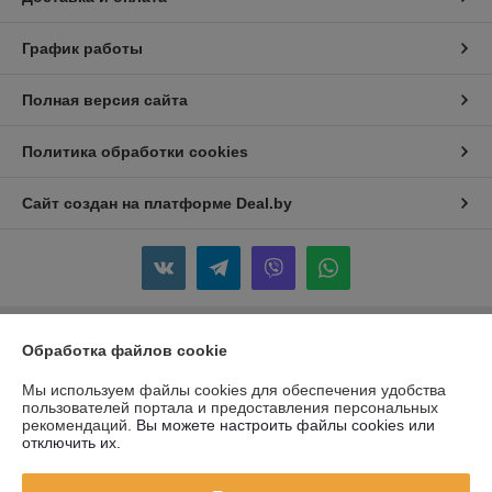
График работы
Полная версия сайта
Политика обработки cookies
Сайт создан на платформе Deal.by
Обработка файлов cookie
Информация для покупателя
Юридическое лицо:
Частное Предприятие "ЖАКОМ"
Мы используем файлы cookies для обеспечения удобства
220088 г. Минск, ул. Смоленская 10A, пом.2
пользователей портала и предоставления персональных
рекомендаций.
Вы можете настроить файлы cookies или
Регистрационный номер ЕГР: 690755458
отключить их.
УНП: 690755458