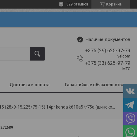
329 отзывов
Корзина
Наличие документов
+375 (29) 625-97-79
velcom
+375 (33) 625-97-79
МТС
Доставка и оплата
Гарантийные обязательства
Шина пневматическая 8.15-15 (28x9-15,225/75-15) 14pr kenda k610a5 tr75a (шинокомплект)
:
272689