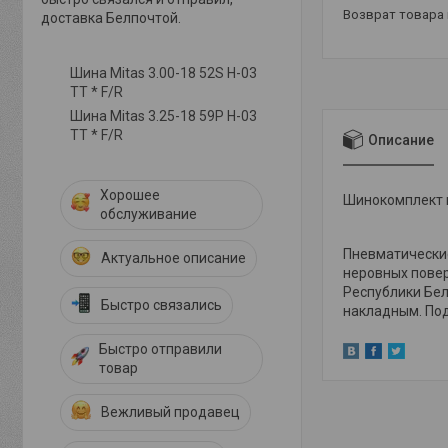
возврат товара
доставка Белпочтой.
Шина Mitas 3.00-18 52S H-03
TT * F/R
Шина Mitas 3.25-18 59P H-03
TT * F/R
Описание
Хорошее
Шинокомплект 
обслуживание
Пневматические
Актуальное описание
неровных повер
Республики Бел
Быстро связались
накладным. По
Быстро отправили
товар
Вежливый продавец