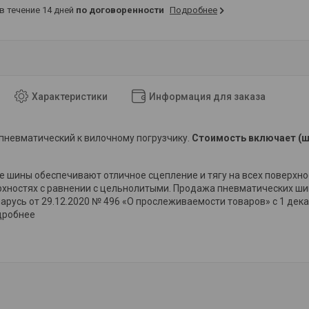
 в течение 14 дней
по договоренности
Подробнее
Характеристики
Информация для заказа
пневматический к вилочному погрузчику.
Стоимость включает (ш
 шины обеспечивают отличное сцепление и тягу на всех поверхнос
хностях с равнении с цельнолитыми. Продажа пневматических шин
арусь от 29.12.2020 № 496 «О прослеживаемости товаров» с 1 дека
дробнее