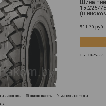
Шина пне
15,225/7
(шиноком
911,70
руб.
К
+375336259779
ты и доставки
График работы
Адрес и контакты