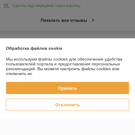
Сделка подтверждена через корзину
Показать все отзывы
О нас
Обработка файлов cookie
Контакты
Мы используем файлы cookies для обеспечения удобства
пользователей портала и предоставления персональных
рекомендаций.
Вы можете настроить файлы cookies или
Доставка и оплата
отключить их.
График работы
Принять
Полная версия сайта
Отклонить
Политика обработки cookies
Сайт создан на платформе Deal.by