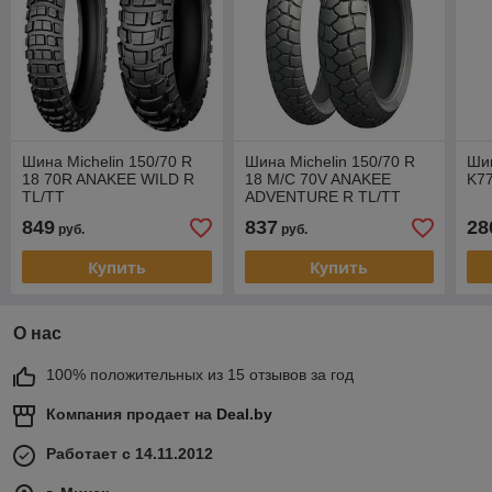
Шина Michelin 150/70 R
Шина Michelin 150/70 R
Шин
18 70R ANAKEE WILD R
18 M/C 70V ANAKEE
K7
TL/TT
ADVENTURE R TL/TT
849
837
28
руб.
руб.
Купить
Купить
О нас
100% положительных из 15 отзывов за год
Компания продает на
Deal.by
Работает с 14.11.2012