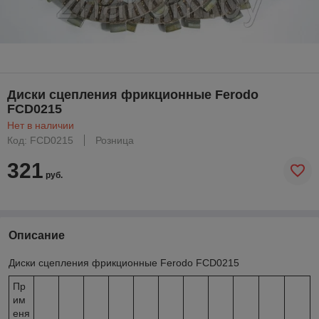
Диски сцепления фрикционные Ferodo
FCD0215
Нет в наличии
Код: FCD0215
Розница
321
руб.
Описание
Диски сцепления фрикционные Ferodo FCD0215
Пр
им
еня