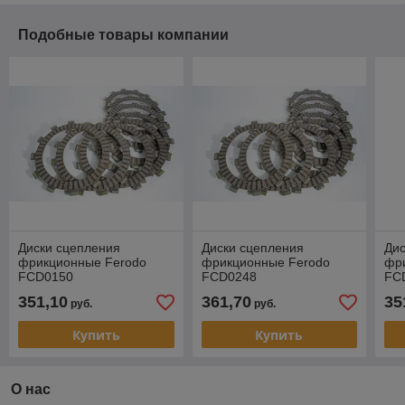
Подобные товары компании
Диски сцепления
Диски сцепления
Дис
фрикционные Ferodo
фрикционные Ferodo
фр
FCD0150
FCD0248
FC
351,10
361,70
35
руб.
руб.
Купить
Купить
О нас