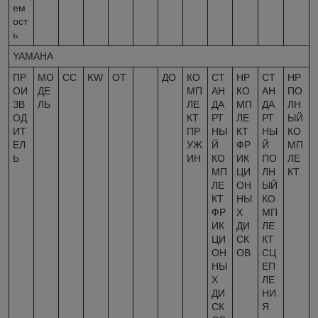
ем
ост
ь
YAMAHA
ПР
МО
CC
KW
ОТ
ДО
КО
СТ
HP
СТ
HP
ОИ
ДЕ
МП
АН
КО
АН
ПО
ЗВ
ЛЬ
ЛЕ
ДА
МП
ДА
ЛН
ОД
КТ
РТ
ЛЕ
РТ
ЫЙ
ИТ
ПР
НЫ
КТ
НЫ
КО
ЕЛ
УЖ
Й
ФР
Й
МП
Ь
ИН
КО
ИК
ПО
ЛЕ
МП
ЦИ
ЛН
КТ
ЛЕ
ОН
ЫЙ
КТ
НЫ
КО
ФР
Х
МП
ИК
ДИ
ЛЕ
ЦИ
СК
КТ
ОН
ОВ
СЦ
НЫ
ЕП
Х
ЛЕ
ДИ
НИ
СК
Я