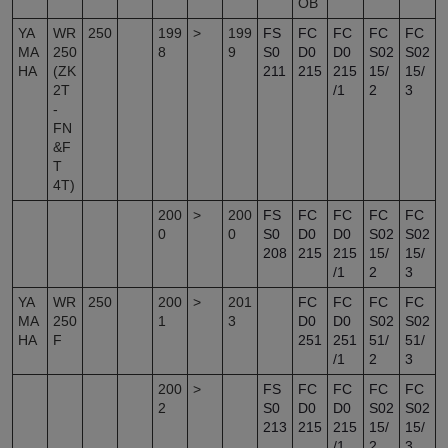
ОВ
YA
WR
250
199
>
199
FS
FC
FC
FC
FC
MA
250
8
9
S0
D0
D0
S02
S02
HA
(ZK
211
215
215
15/
15/
2T
/1
2
3
-
FN
&F
T
4T)
200
>
200
FS
FC
FC
FC
FC
0
0
S0
D0
D0
S02
S02
208
215
215
15/
15/
/1
2
3
YA
WR
250
200
>
201
FC
FC
FC
FC
MA
250
1
3
D0
D0
S02
S02
HA
F
251
251
51/
51/
/1
2
3
200
>
FS
FC
FC
FC
FC
2
S0
D0
D0
S02
S02
213
215
215
15/
15/
/1
2
3