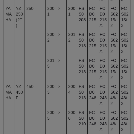
YA
YZ
250
200
>
200
FS
FC
FC
FC
FC
MA
250
1
1
S0
D0
D0
S02
S02
HA
(2T
208
215
215
15/
15/
)
/1
2
3
200
>
201
FS
FC
FC
FC
FC
2
2
S0
D0
D0
S02
S02
213
215
215
15/
15/
/1
2
3
201
>
FS
FC
FC
FC
FC
5
S0
D0
D0
S02
S02
213
215
215
15/
15/
/1
2
3
YA
YZ
450
200
>
200
FS
FC
FC
FC
FC
MA
450
3
4
S0
D0
D0
S02
S02
HA
F
213
248
248
48/
48/
/1
2
3
200
>
200
FS
FC
FC
FC
FC
5
6
S0
D0
D0
S02
S02
210
248
248
48/
48/
/1
2
3