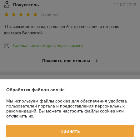
Покупатель
12.07.2026
Отлично
Отличные мотошины, продавец быстро связался и отправил, 
доставка Белпочтой.
Сделка подтверждена через корзину
Показать все отзывы
О нас
Обработка файлов cookie
Контакты
Мы используем файлы cookies для обеспечения удобства
пользователей портала и предоставления персональных
рекомендаций.
Вы можете настроить файлы cookies или
Доставка и оплата
отключить их.
График работы
Принять