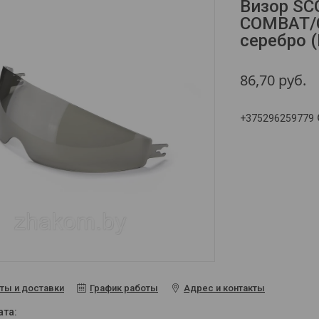
Визор SC
COMBAT/C
серебро (
86,70
руб.
+375296259779
ты и доставки
График работы
Адрес и контакты