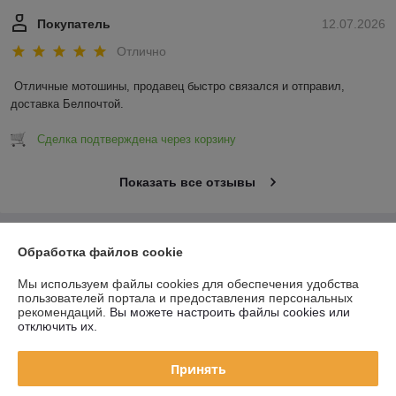
Покупатель
12.07.2026
Отлично
Отличные мотошины, продавец быстро связался и отправил, 
доставка Белпочтой.
Сделка подтверждена через корзину
Показать все отзывы
О нас
Обработка файлов cookie
Мы используем файлы cookies для обеспечения удобства
Контакты
пользователей портала и предоставления персональных
рекомендаций.
Вы можете настроить файлы cookies или
Доставка и оплата
отключить их.
График работы
Принять