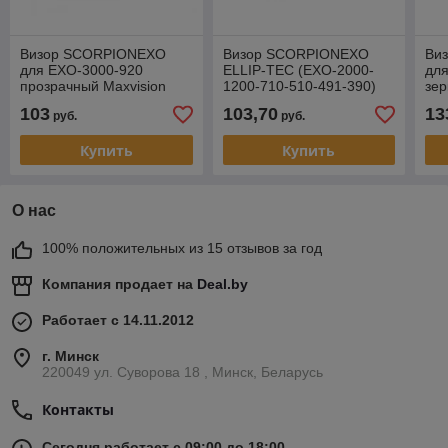
Визор SCORPIONEXO
Визор SCORPIONEXO
Ви
для EXO-3000-920
ELLIP-TEC (EXO-2000-
дл
прозрачный Maxvision
1200-710-510-491-390)
зе
Ready (KDF-15)
темн. дымчатый
Max
103
103,70
13
руб.
руб.
Maxvision Ready (KDF14-
11
2)
Купить
Купить
О нас
100% положительных из 15 отзывов за год
Компания продает на
Deal.by
Работает с 14.11.2012
г. Минск
220049 ул. Суворова 18 , Минск, Беларусь
Контакты
Сегодня работает с 09:00 до 18:00