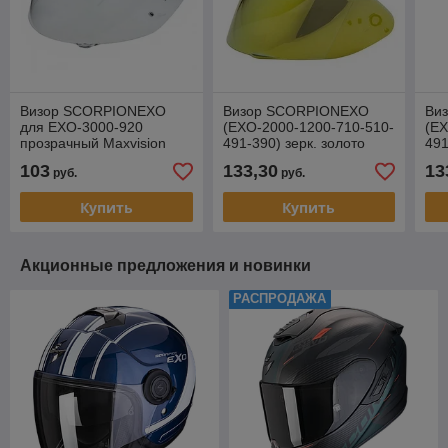
Визор SCORPIONEXO
Визор SCORPIONEXO
Ви
для EXO-3000-920
(EXO-2000-1200-710-510-
(EX
прозрачный Maxvision
491-390) зерк. золото
491
Ready (KDF-15)
Maxvision Ready (KDF14-
Max
103
133,30
13
руб.
руб.
2)
2)
Купить
Купить
Акционные предложения и новинки
РАСПРОДАЖА