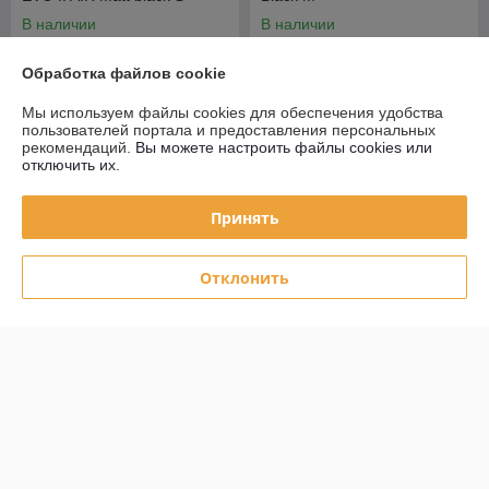
В наличии
В наличии
1 087,70
1 427,70
руб.
руб.
Обработка файлов cookie
Купить
Купить
Мы используем файлы cookies для обеспечения удобства
пользователей портала и предоставления персональных
рекомендаций.
Вы можете настроить файлы cookies или
отключить их.
О нас
100% положительных из 15 отзывов за год
Принять
Компания продает на
Deal.by
Отклонить
Работает с 14.11.2012
г. Минск
220049 ул. Суворова 18 , Минск, Беларусь
Контакты
Сегодня работает с 09:00 до 19:00
Показать весь график работы