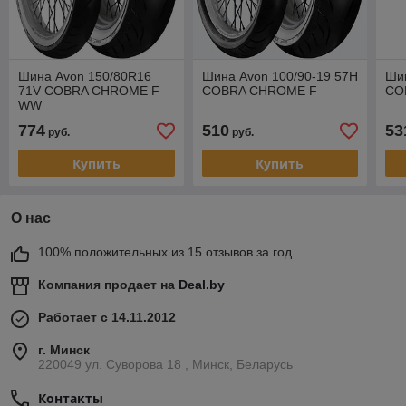
Шина Avon 150/80R16
Шина Avon 100/90-19 57H
Шин
71V COBRA CHROME F
COBRA CHROME F
CO
WW
774
510
53
руб.
руб.
Купить
Купить
О нас
100% положительных из 15 отзывов за год
Компания продает на
Deal.by
Работает с 14.11.2012
г. Минск
220049 ул. Суворова 18 , Минск, Беларусь
Контакты