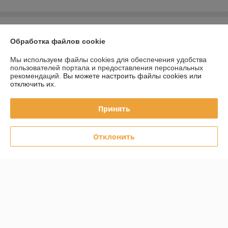
О нас
Обработка файлов cookie
Контакты
Мы используем файлы cookies для обеспечения удобства
пользователей портала и предоставления персональных
рекомендаций.
Вы можете настроить файлы cookies или
Доставка и оплата
отключить их.
График работы
Принять
Полная версия сайта
Отклонить
Политика обработки cookies
Сайт создан на платформе Deal.by