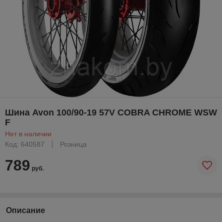
Шина Avon 100/90-19 57V COBRA CHROME WSW
F
Нет в наличии
Код: 640587
Розница
789
руб.
Описание