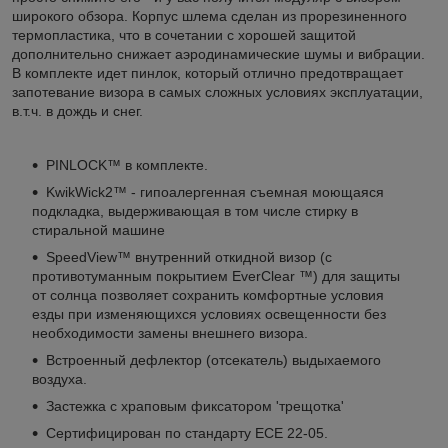
широкого обзора. Корпус шлема сделан из прорезиненного
термопластика, что в сочетании с хорошей защитой
дополнительно снижает аэродинамические шумы и вибрации.
В комплекте идет пинлок, который отлично предотвращает
запотевание визора в самых сложных условиях эксплуатации,
в.т.ч. в дождь и снег.
PINLOCK™ в комплекте.
KwikWick2™ - гипоалергенная съемная моющаяся
подкладка, выдерживающая в том числе стирку в
стиральной машине
SpeedView™ внутренний откидной визор (с
противотуманным покрытием EverClear ™) для защиты
от солнца позволяет сохранить комфортные условия
езды при изменяющихся условиях освещенности без
необходимости замены внешнего визора.
Встроенный дефлектор (отсекатель) выдыхаемого
воздуха.
Застежка с храповым фиксатором 'трещотка'
Сертифицирован по стандарту ECE 22-05.