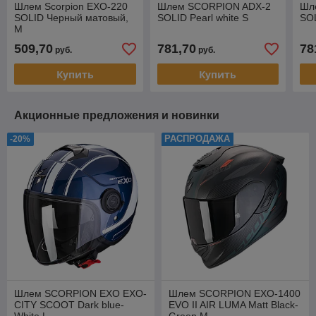
Шлем Scorpion EXO-220
Шлем SCORPION ADX-2
Шл
SOLID Черный матовый,
SOLID Pearl white S
SOL
M
509,70
781,70
78
руб.
руб.
Купить
Купить
Акционные предложения и новинки
РАСПРОДАЖА
-20%
Шлем SCORPION EXO EXO-
Шлем SCORPION EXO-1400
CITY SCOOT Dark blue-
EVO II AIR LUMA Matt Black-