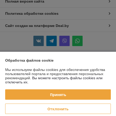
Полная версия сайта
Политика обработки cookies
Сайт создан на платформе Deal.by
Информация для покупателя
Обработка файлов cookie
Юридическое лицо:
Частное Предприятие "ЖАКОМ"
Мы используем файлы cookies для обеспечения удобства
220088 г. Минск, ул. Смоленская 10A, пом.2
пользователей портала и предоставления персональных
рекомендаций.
Вы можете настроить файлы cookies или
Регистрационный номер ЕГР: 690755458
отключить их.
УНП: 690755458
Принять
Регистрационный орган: Слуцкий райисполком
Дата регистрации компании: 05.10.2009
Отклонить
Местонахождение книги жалоб и предложений: ул. Суворова 18